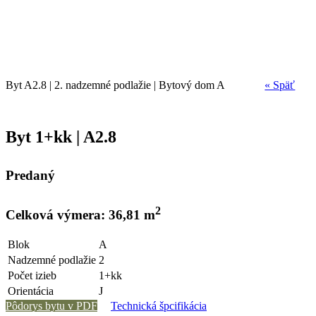
Byt A2.8 | 2. nadzemné podlažie | Bytový dom A
« Späť
Byt 1+kk | A2.8
Predaný
2
Celková výmera: 36,81 m
Blok
A
Nadzemné podlažie
2
Počet izieb
1+kk
Orientácia
J
Pôdorys bytu v PDF
Technická špcifikácia