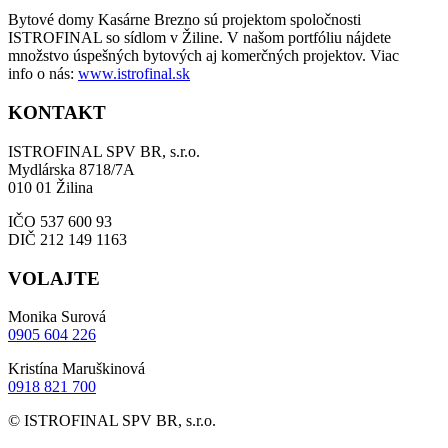
Bytové domy Kasárne Brezno sú projektom spoločnosti
ISTROFINAL so sídlom v Žiline. V našom portfóliu nájdete
množstvo úspešných bytových aj komerčných projektov. Viac
info o nás:
www.istrofinal.sk
KONTAKT
ISTROFINAL SPV BR, s.r.o.
Mydlárska 8718/7A
010 01 Žilina
IČO 537 600 93
DIČ 212 149 1163
VOLAJTE
Monika Surová
0905 604 226
Kristína Maruškinová
0918 821 700
© ISTROFINAL SPV BR, s.r.o.