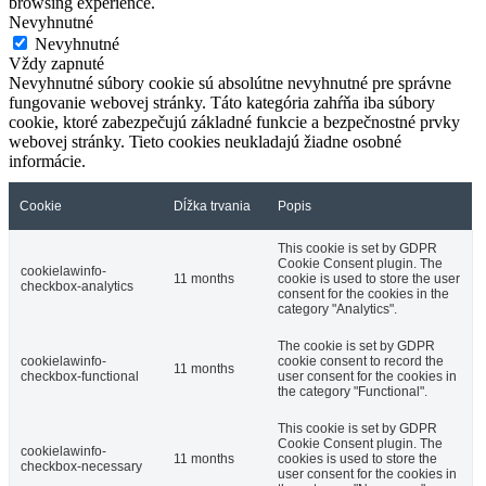
browsing experience.
Nevyhnutné
Nevyhnutné
Vždy zapnuté
Nevyhnutné súbory cookie sú absolútne nevyhnutné pre správne
fungovanie webovej stránky. Táto kategória zahŕňa iba súbory
cookie, ktoré zabezpečujú základné funkcie a bezpečnostné prvky
webovej stránky. Tieto cookies neukladajú žiadne osobné
informácie.
Cookie
Dĺžka trvania
Popis
This cookie is set by GDPR
Cookie Consent plugin. The
cookielawinfo-
11 months
cookie is used to store the user
checkbox-analytics
consent for the cookies in the
category "Analytics".
The cookie is set by GDPR
cookielawinfo-
cookie consent to record the
11 months
checkbox-functional
user consent for the cookies in
the category "Functional".
This cookie is set by GDPR
Cookie Consent plugin. The
cookielawinfo-
11 months
cookies is used to store the
checkbox-necessary
user consent for the cookies in