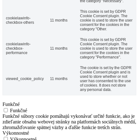
the category "Necessary".
This cookie is set by GDPR
Cookie Consent plugin. The
cookielawinfo-
11 months
cookie is used to store the user
checkbox-others
consent for the cookies in the
category "Other.
This cookie is set by GDPR
cookielawinfo-
Cookie Consent plugin. The
checkbox-
11 months
cookie is used to store the user
performance
consent for the cookies in the
category "Performance".
The cookie is set by the GDPR
Cookie Consent plugin and is
used to store whether or not
viewed_cookie_policy
11 months
user has consented to the use
of cookies. It does not store
any personal data.
Funkčné
Funkčné
Funkčné súbory cookie pomáhajú vykonávať určité funkcie, ako je
zdieľanie obsahu webovej stránky na platformách sociálnych médií,
zhromažďovanie spätnej väzby a ďalšie funkcie tretích strán.
Výkonnostné
Výkonnostné