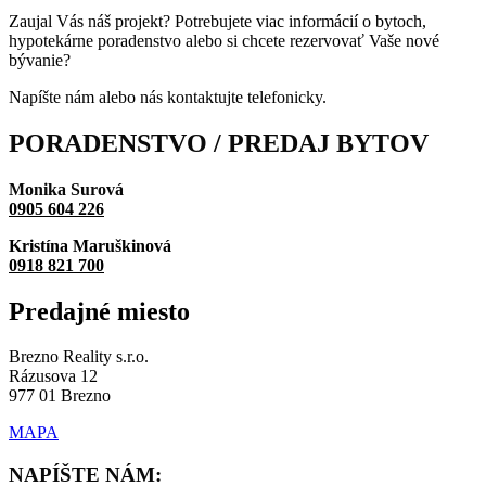
Zaujal Vás náš projekt? Potrebujete viac informácií o bytoch,
hypotekárne poradenstvo alebo si chcete rezervovať Vaše nové
bývanie?
Napíšte nám alebo nás kontaktujte telefonicky.
PORADENSTVO / PREDAJ
BYTOV
Monika Surová
0905 604 226
Kristína Maruškinová
0918 821 700
Predajné
miesto
Brezno Reality s.r.o.
Rázusova 12
977 01 Brezno
MAPA
NAPÍŠTE NÁM: