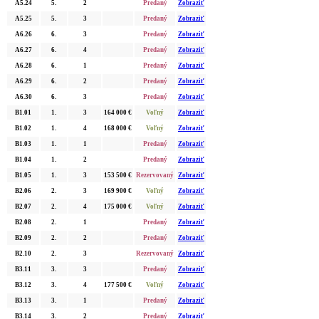
A5.24
5.
2
Predaný
Zobraziť
A5.25
5.
3
Predaný
Zobraziť
A6.26
6.
3
Predaný
Zobraziť
A6.27
6.
4
Predaný
Zobraziť
A6.28
6.
1
Predaný
Zobraziť
A6.29
6.
2
Predaný
Zobraziť
A6.30
6.
3
Predaný
Zobraziť
B1.01
1.
3
164 000 €
Voľný
Zobraziť
B1.02
1.
4
168 000 €
Voľný
Zobraziť
B1.03
1.
1
Predaný
Zobraziť
B1.04
1.
2
Predaný
Zobraziť
B1.05
1.
3
153 500 €
Rezervovaný
Zobraziť
B2.06
2.
3
169 900 €
Voľný
Zobraziť
B2.07
2.
4
175 000 €
Voľný
Zobraziť
B2.08
2.
1
Predaný
Zobraziť
B2.09
2.
2
Predaný
Zobraziť
B2.10
2.
3
Rezervovaný
Zobraziť
B3.11
3.
3
Predaný
Zobraziť
B3.12
3.
4
177 500 €
Voľný
Zobraziť
B3.13
3.
1
Predaný
Zobraziť
B3.14
3.
2
Predaný
Zobraziť