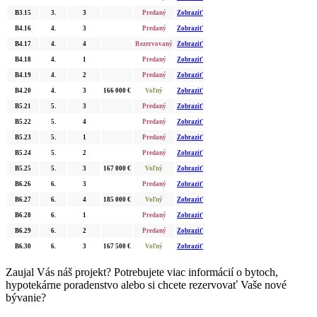
B3.15
3.
3
Predaný
Zobraziť
B4.16
4.
3
Predaný
Zobraziť
B4.17
4.
4
Rezervovaný
Zobraziť
B4.18
4.
1
Predaný
Zobraziť
B4.19
4.
2
Predaný
Zobraziť
B4.20
4.
3
166 000 €
Voľný
Zobraziť
B5.21
5.
3
Predaný
Zobraziť
B5.22
5.
4
Predaný
Zobraziť
B5.23
5.
1
Predaný
Zobraziť
B5.24
5.
2
Predaný
Zobraziť
B5.25
5.
3
167 000 €
Voľný
Zobraziť
B6.26
6.
3
Predaný
Zobraziť
B6.27
6.
4
185 000 €
Voľný
Zobraziť
B6.28
6.
1
Predaný
Zobraziť
B6.29
6.
2
Predaný
Zobraziť
B6.30
6.
3
167 500 €
Voľný
Zobraziť
Zaujal Vás náš projekt? Potrebujete viac informácií o bytoch,
hypotekárne poradenstvo alebo si chcete rezervovať Vaše nové
bývanie?