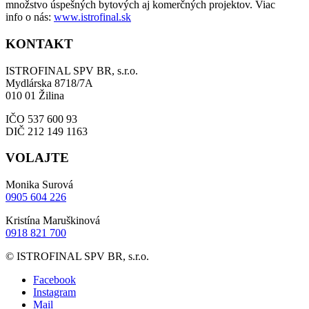
množstvo úspešných bytových aj komerčných projektov. Viac
info o nás:
www.istrofinal.sk
KONTAKT
ISTROFINAL SPV BR, s.r.o.
Mydlárska 8718/7A
010 01 Žilina
IČO 537 600 93
DIČ 212 149 1163
VOLAJTE
Monika Surová
0905 604 226
Kristína Maruškinová
0918 821 700
© ISTROFINAL SPV BR, s.r.o.
Facebook
Instagram
Mail