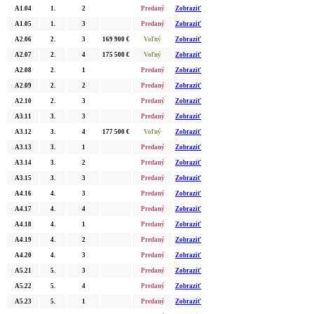
A1.04
1.
2
Predaný
Zobraziť
A1.05
1.
3
Predaný
Zobraziť
A2.06
2.
3
169 900 €
Voľný
Zobraziť
A2.07
2.
4
175 500 €
Voľný
Zobraziť
A2.08
2.
1
Predaný
Zobraziť
A2.09
2.
2
Predaný
Zobraziť
A2.10
2.
3
Predaný
Zobraziť
A3.11
3.
3
Predaný
Zobraziť
A3.12
3.
4
177 500 €
Voľný
Zobraziť
A3.13
3.
1
Predaný
Zobraziť
A3.14
3.
2
Predaný
Zobraziť
A3.15
3.
3
Predaný
Zobraziť
A4.16
4.
3
Predaný
Zobraziť
A4.17
4.
4
Predaný
Zobraziť
A4.18
4.
1
Predaný
Zobraziť
A4.19
4.
2
Predaný
Zobraziť
A4.20
4.
3
Predaný
Zobraziť
A5.21
5.
3
Predaný
Zobraziť
A5.22
5.
4
Predaný
Zobraziť
A5.23
5.
1
Predaný
Zobraziť