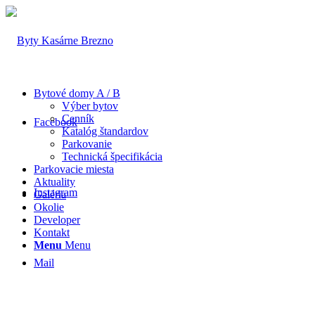
Bytové domy A / B
Výber bytov
Cenník
Facebook
Katalóg štandardov
Parkovanie
Technická špecifikácia
Parkovacie miesta
Aktuality
Instagram
Galéria
Okolie
Developer
Kontakt
Menu
Menu
Mail