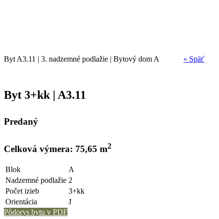
Byt A3.11 | 3. nadzemné podlažie | Bytový dom A
« Späť
Byt 3+kk | A3.11
Predaný
2
Celková výmera: 75,65 m
Blok
A
Nadzemné podlažie
2
Počet izieb
3+kk
Orientácia
J
Pôdorys bytu v PDF