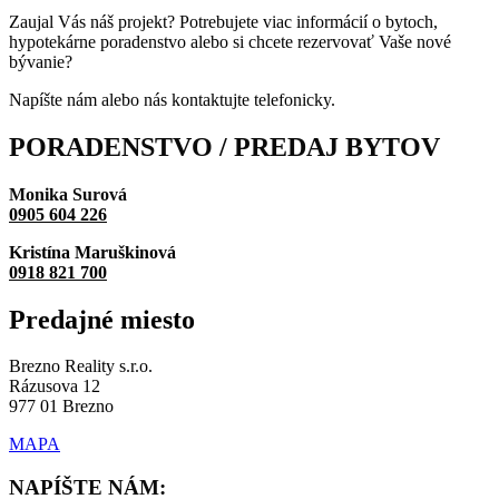
Zaujal Vás náš projekt? Potrebujete viac informácií o bytoch,
hypotekárne poradenstvo alebo si chcete rezervovať Vaše nové
bývanie?
Napíšte nám alebo nás kontaktujte telefonicky.
PORADENSTVO / PREDAJ
BYTOV
Monika Surová
0905 604 226
Kristína Maruškinová
0918 821 700
Predajné
miesto
Brezno Reality s.r.o.
Rázusova 12
977 01 Brezno
MAPA
NAPÍŠTE NÁM: