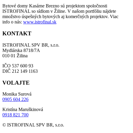
Bytové domy Kasárne Brezno sú projektom spoločnosti
ISTROFINAL so sídlom v Žiline. V našom portfóliu nájdete
množstvo úspešných bytových aj komerčných projektov. Viac
info o nás:
www.istrofinal.sk
KONTAKT
ISTROFINAL SPV BR, s.r.o.
Mydlárska 8718/7A
010 01 Žilina
IČO 537 600 93
DIČ 212 149 1163
VOLAJTE
Monika Surová
0905 604 226
Kristína Maruškinová
0918 821 700
© ISTROFINAL SPV BR, s.r.o.