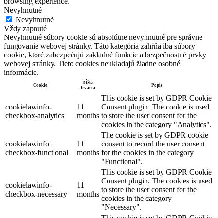
browsing experience.
Nevyhnutné
Nevyhnutné
Vždy zapnuté
Nevyhnutné súbory cookie sú absolútne nevyhnutné pre správne
fungovanie webovej stránky. Táto kategória zahŕňa iba súbory
cookie, ktoré zabezpečujú základné funkcie a bezpečnostné prvky
webovej stránky. Tieto cookies neukladajú žiadne osobné
informácie.
Dĺžka
Cookie
Popis
trvania
This cookie is set by GDPR Cookie
cookielawinfo-
11
Consent plugin. The cookie is used
checkbox-analytics
months
to store the user consent for the
cookies in the category "Analytics".
The cookie is set by GDPR cookie
cookielawinfo-
11
consent to record the user consent
checkbox-functional
months
for the cookies in the category
"Functional".
This cookie is set by GDPR Cookie
Consent plugin. The cookies is used
cookielawinfo-
11
to store the user consent for the
checkbox-necessary
months
cookies in the category
"Necessary".
This cookie is set by GDPR Cookie