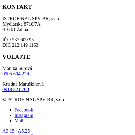
KONTAKT
ISTROFINAL SPV BR, s.r.o.
Mydlárska 8718/7A
010 01 Žilina
IČO 537 600 93
DIČ 212 149 1163
VOLAJTE
Monika Surová
0905 604 226
Kristína Maruškinová
0918 821 700
© ISTROFINAL SPV BR, s.r.o.
Facebook
Instagram
Mail
A3.15
A5.25