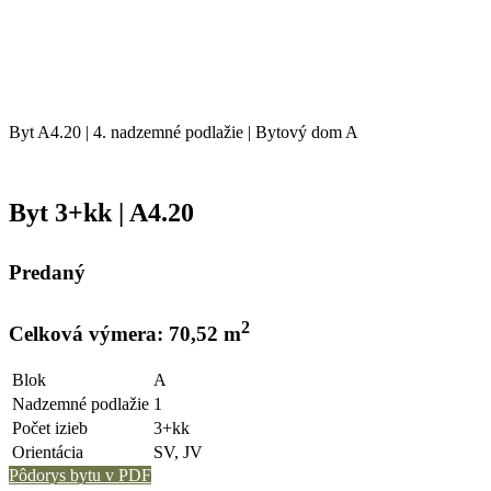
Byt A4.20 | 4. nadzemné podlažie | Bytový dom A
Byt 3+kk | A4.20
Predaný
2
Celková výmera: 70,52 m
Blok
A
Nadzemné podlažie
1
Počet izieb
3+kk
Orientácia
SV, JV
Pôdorys bytu v PDF