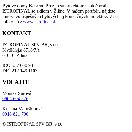
Bytové domy Kasárne Brezno sú projektom spoločnosti
ISTROFINAL so sídlom v Žiline. V našom portfóliu nájdete
množstvo úspešných bytových aj komerčných projektov. Viac
info o nás:
www.istrofinal.sk
KONTAKT
ISTROFINAL SPV BR, s.r.o.
Mydlárska 8718/7A
010 01 Žilina
IČO 537 600 93
DIČ 212 149 1163
VOLAJTE
Monika Surová
0905 604 226
Kristína Maruškinová
0918 821 700
© ISTROFINAL SPV BR, s.r.o.