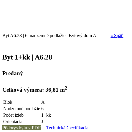
Byt A6.28 | 6. nadzemné podlažie | Bytový dom A
« Späť
Byt 1+kk | A6.28
Predaný
2
Celková výmera: 36,81 m
Blok
A
Nadzemné podlažie
6
Počet izieb
1+kk
Orientácia
J
Pôdorys bytu v PDF
Technická špecifikácia