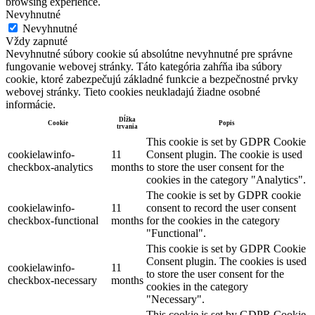
browsing experience.
Nevyhnutné
Nevyhnutné
Vždy zapnuté
Nevyhnutné súbory cookie sú absolútne nevyhnutné pre správne
fungovanie webovej stránky. Táto kategória zahŕňa iba súbory
cookie, ktoré zabezpečujú základné funkcie a bezpečnostné prvky
webovej stránky. Tieto cookies neukladajú žiadne osobné
informácie.
Dĺžka
Cookie
Popis
trvania
This cookie is set by GDPR Cookie
cookielawinfo-
11
Consent plugin. The cookie is used
checkbox-analytics
months
to store the user consent for the
cookies in the category "Analytics".
The cookie is set by GDPR cookie
cookielawinfo-
11
consent to record the user consent
checkbox-functional
months
for the cookies in the category
"Functional".
This cookie is set by GDPR Cookie
Consent plugin. The cookies is used
cookielawinfo-
11
to store the user consent for the
checkbox-necessary
months
cookies in the category
"Necessary".
This cookie is set by GDPR Cookie