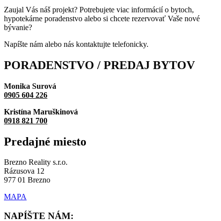
Zaujal Vás náš projekt? Potrebujete viac informácií o bytoch,
hypotekárne poradenstvo alebo si chcete rezervovať Vaše nové
bývanie?
Napíšte nám alebo nás kontaktujte telefonicky.
PORADENSTVO / PREDAJ
BYTOV
Monika Surová
0905 604 226
Kristína Maruškinová
0918 821 700
Predajné
miesto
Brezno Reality s.r.o.
Rázusova 12
977 01 Brezno
MAPA
NAPÍŠTE NÁM: