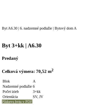
Byt A6.30 | 6. nadzemné podlažie | Bytový dom A
Byt 3+kk | A6.30
Predaný
2
Celková výmera: 70,52 m
Blok
A
Nadzemné podlažie
6
Počet izieb
3+kk
Orientácia
SV, JV
Pôdorys bytu v PDF