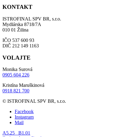
KONTAKT
ISTROFINAL SPV BR, s.r.o.
Mydlárska 8718/7A
010 01 Žilina
IČO 537 600 93
DIČ 212 149 1163
VOLAJTE
Monika Surová
0905 604 226
Kristína Maruškinová
0918 821 700
© ISTROFINAL SPV BR, s.r.o.
Facebook
Instagram
Mail
A5.25
B1.01