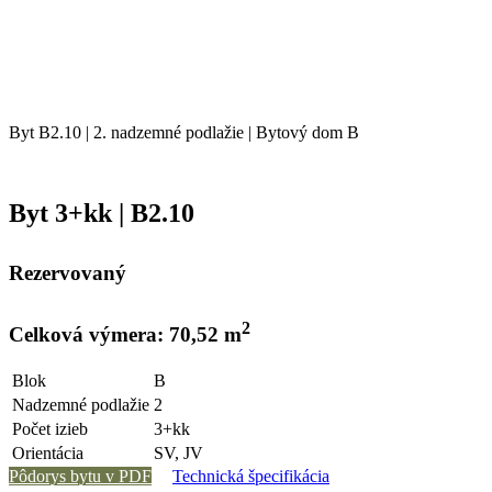
Byt B2.10 | 2. nadzemné podlažie | Bytový dom B
Byt 3+kk | B2.10
Rezervovaný
2
Celková výmera: 70,52 m
Blok
B
Nadzemné podlažie
2
Počet izieb
3+kk
Orientácia
SV, JV
Pôdorys bytu v PDF
Technická špecifikácia