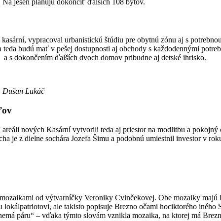
 Na jeseň plánujú dokončiť ďalších 108 bytov.
ch kasární, vypracoval urbanistickú štúdiu pre obytnú zónu aj s potreb
 teda budú mať v pešej dostupnosti aj obchody s každodennými potreb
 a s dokončením ďalších dvoch domov pribudne aj detské ihrisko.
. Dušan Lukáč
ľov
V areáli nových Kasární vytvorili teda aj priestor na modlitbu a pokoj
 je z dielne sochára Jozefa Šimu a podobnú umiestnil investor v ro
ozaikami od výtvarníčky Veroniky Cvinčekovej. Obe mozaiky majú loká
 lokálpatriotovi, ale takisto popisuje Brezno očami hociktorého iného Sl
nemá páru“ – vďaka týmto slovám vznikla mozaika, na ktorej má Brezno 