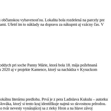
nou občianskou vybavenosťou. Lokalita bola rozdelená na parcely pre
ami. Ušetrí im to náklady na dopravu za nákupmi aj vzácny čas. V
ný oddych pri soche Panny Márie, ktorá bola 18. mája požehnaná
ku 2020 aj v projekte Kamence, ktorý sa nachádza v Kysuckom
lnu literárnu predlohu. Prvá je z pera Ladislava Kukulu – autorku
ováka, ktorý si tento kraj identifikuje najmä so skvostnou prírodou.
tvár nevesty vynárajúcej sa z rieky Hron a na hlave závoj