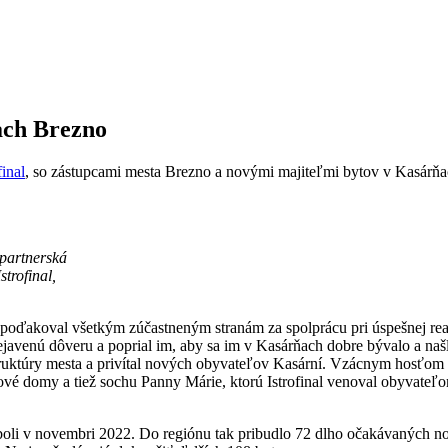
ach Brezno
final
, so zástupcami mesta Brezno a novými majiteľmi bytov v Kasárňac
 partnerská
trofinal,
 poďakoval všetkým zúčastneným stranám za spolprácu pri úspešnej rea
venú dôveru a poprial im, aby sa im v Kasárňach dobre bývalo a našli
aštruktúry mesta a privítal nových obyvateľov Kasární. Vzácnym hosťom 
ové domy a tiež sochu Panny Márie, ktorú Istrofinal venoval obyvate
 boli v novembri 2022. Do regiónu tak pribudlo 72 dlho očakávaných no