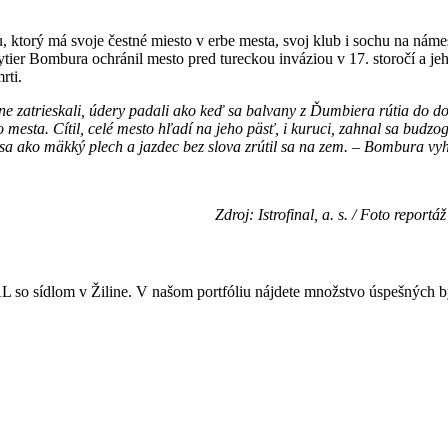
orý má svoje čestné miesto v erbe mesta, svoj klub i sochu na námest
rytier Bombura ochránil mesto pred tureckou inváziou v 17. storočí a 
rti.
ne zatrieskali, údery padali ako keď sa balvany z Ďumbiera rútia do do
 mesta. Cítil, celé mesto hľadí na jeho päsť, i kuruci, zahnal sa budzo
sa ako mäkký plech a jazdec bez slova zrútil sa na zem. – Bombura vyhr
Zdroj: Istrofinal, a. s. / Foto repor
o sídlom v Žiline. V našom portfóliu nájdete množstvo úspešných by