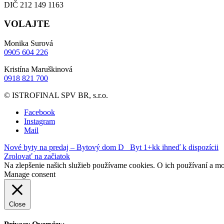
DIČ 212 149 1163
VOLAJTE
Monika Surová
0905 604 226
Kristína Maruškinová
0918 821 700
© ISTROFINAL SPV BR, s.r.o.
Facebook
Instagram
Mail
Nové byty na predaj – Bytový dom D
Byt 1+kk ihneď k dispozícii
Zrolovať na začiatok
Na zlepšenie našich služieb používame cookies. O ich používaní a mo
Manage consent
Close