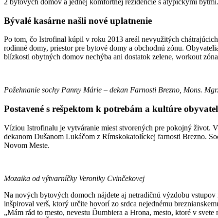
2 bytových domov a jednej komfortnej rezidencie s atypickými bytmi.
Bývalé kasárne našli nové uplatnenie
Po tom, čo Istrofinal kúpil v roku 2013 areál nevyužitých chátrajúci
rodinné domy, priestor pre bytové domy a obchodnú zónu. Obyvatelia
blízkosti obytných domov nechýba ani dostatok zelene, workout zóna
Požehnanie sochy Panny Márie – dekan Farnosti Brezno, Mons. Mgr
Postavené s rešpektom k potrebám a kultúre obyvate
Víziou Istrofinalu je vytváranie miest stvorených pre pokojný život. 
dekanom Dušanom Lukáčom z Rímskokatolíckej farnosti Brezno. Socha
Novom Meste.
Mozaika od výtvarníčky Veroniky Cvinčekovej
Na nových bytových domoch nájdete aj netradičnú výzdobu vstupov m
inšpiroval verš, ktorý určite hovorí zo srdca nejednému breznianskemu
„Mám rád to mesto, nevestu Ďumbiera a Hrona, mesto, ktoré v svete 