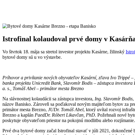
Istrofinal kolaudoval prvé domy v Kasárň
Vo štvrtok 18. mája sa stretol investor projektu Kasárne, žilinský
Istro
bytové domy sú u vo výstavbe.
Príhovor a privítanie nových obyvateľov Kasární, zľava Ivo Trippé –
banka projektu Unicredit Bank, Slavomír Bodis – zástupca investora Is
a. s., Tomáš Abel – primátor mesta Brezno
Na slávnostnej kolaudácii sa zástupca investora,
Ing. Slavomír Bodis
,
názov Banisko. Zároveň sa poďakoval novým majiteľom bytov za preja
primátor mesta Brezno,
JUDr. Tomáš Abel
, ktorý uvítal rozvoj infr
Brezno a kaplán
PaedDr. Róbert Likavčan, PhD.
Požehnali nové byt
poskytuje obyvateľom priestor na pokojnú modlitbu alebo rozjímanie.
Prvé dva bytové domy začal Istrofinal stavať v júli 2021, dokončené