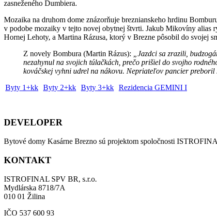
zasneženého Ďumbiera.
Mozaika na druhom dome znázorňuje breznianskeho hrdinu Bomburu, kt
v podobe mozaiky v tejto novej obytnej štvrti. Jakub Mikovíny alias 
Hornej Lehoty, a Martina Rázusa, ktorý v Brezne pôsobil do svojej sm
Z novely Bombura (Martin Rázus):
„Jazdci sa zrazili, budzogá
nezahynul na svojich túlačkách, prečo prišiel do svojho rodného
kováčskej vyhni udrel na nákovu. Nepriateľov pancier preboril 
Byty 1+kk
Byty 2+kk
Byty 3+kk
Rezidencia GEMINI I
DEVELOPER
Bytové domy Kasárne Brezno sú projektom spoločnosti ISTROFINAL s
KONTAKT
ISTROFINAL SPV BR, s.r.o.
Mydlárska 8718/7A
010 01 Žilina
IČO 537 600 93