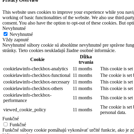
Privacy Overview
This website uses cookies to improve your experience while you navigat
working of basic functionalities of the website. We also use third-pa
consent. You also have the option to opt-out of these cookies. But op
Nevyhnutné
Nevyhnutné
Vždy zapnuté
Nevyhnutné súbory cookie sú absolútne nevyhnutné pre správne fungo
stránky. Tieto cookies neukladajú žiadne osobné informácie.
Dĺžka
Cookie
trvania
cookielawinfo-checkbox-analytics
11 months
This cookie is se
cookielawinfo-checkbox-functional
11 months
The cookie is set
cookielawinfo-checkbox-necessary
11 months
This cookie is se
cookielawinfo-checkbox-others
11 months
This cookie is se
cookielawinfo-checkbox-
11 months
This cookie is se
performance
The cookie is set
viewed_cookie_policy
11 months
personal data.
Funkčné
Funkčné
Funkčné súbory cookie pomáhajú vykonávať určité funkcie, ako je zdi