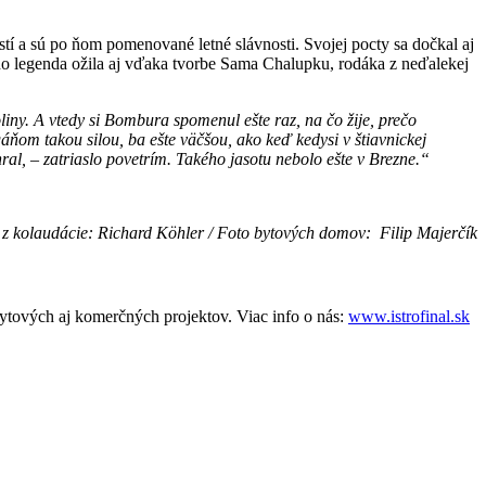
í a sú po ňom pomenované letné slávnosti. Svojej pocty sa dočkal aj
jeho legenda ožila aj vďaka tvorbe Sama Chalupku, rodáka z neďalekej
liny. A vtedy si Bombura spomenul ešte raz, na čo žije, prečo
gáňom takou silou, ba ešte väčšou, ako keď kedysi v štiavnickej
al, – zatriaslo povetrím. Takého jasotu nebolo ešte v Brezne.“
táž z kolaudácie: Richard Köhler / Foto bytových domov: Filip Majerčík
tových aj komerčných projektov. Viac info o nás:
www.istrofinal.sk