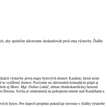
h, aby spoločne slávnostne skolaudovali prvú etau výstavby. Ďalšie
lizácii výstavby prvej etapy bytových domov Kasárne, ktorá nesie
 tu vytúžený domov. Pozvanie na slávnostnú kolaudáciu prijal aj
boli aj
Mons. Mgr. Dušan Lukáč,
dekan rímskokatolíckej farnosti
ľom Brezna. Socha je umiestnená na pokojnom mieste nad Kasárňami a
vých bytov. Pre úspech projektu pokračuje investor v ďalšej výstavbe