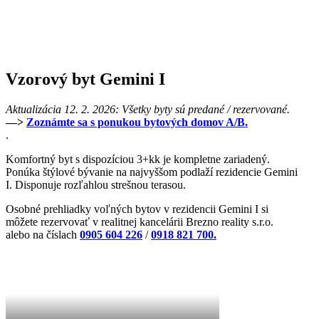
Vzorový byt
Gemini I
Aktualizácia 12. 2. 2026: Všetky byty sú predané / rezervované.
—>
Zoznámte sa s ponukou bytových domov A/B.
.
Komfortný byt s dispozíciou 3+kk je kompletne zariadený.
Ponúka štýlové bývanie na najvyššom podlaží rezidencie Gemini
I. Disponuje rozľahlou strešnou terasou.
Osobné prehliadky voľných bytov v rezidencii Gemini I si
môžete rezervovať v realitnej kancelárii Brezno reality s.r.o.
alebo na číslach
0905 604 226
/
0918 821 700.