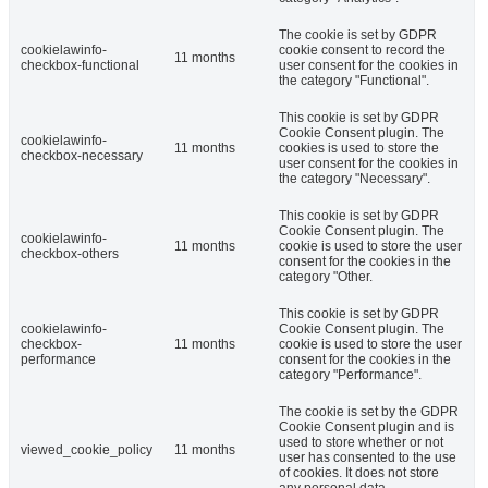
The cookie is set by GDPR
cookielawinfo-
cookie consent to record the
11 months
checkbox-functional
user consent for the cookies in
the category "Functional".
This cookie is set by GDPR
Cookie Consent plugin. The
cookielawinfo-
11 months
cookies is used to store the
checkbox-necessary
user consent for the cookies in
the category "Necessary".
This cookie is set by GDPR
Cookie Consent plugin. The
cookielawinfo-
11 months
cookie is used to store the user
checkbox-others
consent for the cookies in the
category "Other.
This cookie is set by GDPR
cookielawinfo-
Cookie Consent plugin. The
checkbox-
11 months
cookie is used to store the user
performance
consent for the cookies in the
category "Performance".
The cookie is set by the GDPR
Cookie Consent plugin and is
used to store whether or not
viewed_cookie_policy
11 months
user has consented to the use
of cookies. It does not store
any personal data.