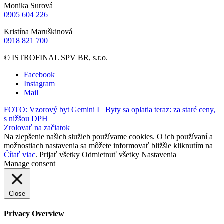
Monika Surová
0905 604 226
Kristína Maruškinová
0918 821 700
© ISTROFINAL SPV BR, s.r.o.
Facebook
Instagram
Mail
FOTO: Vzorový byt Gemini I
Byty sa oplatia teraz: za staré ceny,
s nižšou DPH
Zrolovať na začiatok
Na zlepšenie našich služieb používame cookies. O ich používaní a
možnostiach nastavenia sa môžete informovať bližšie kliknutím na
Čítať viac
.
Prijať všetky
Odmietnuť všetky
Nastavenia
Manage consent
Close
Privacy Overview