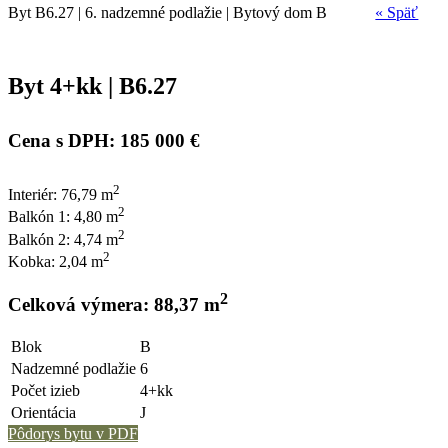
Byt B6.27 | 6. nadzemné podlažie | Bytový dom B
« Späť
Byt 4+kk | B6.27
Cena s DPH: 185 000 €
2
Interiér: 76,79 m
2
Balkón 1: 4,80 m
2
Balkón 2: 4,74 m
2
Kobka: 2,04 m
2
Celková výmera: 88,37 m
Blok
B
Nadzemné podlažie
6
Počet izieb
4+kk
Orientácia
J
Pôdorys bytu v PDF