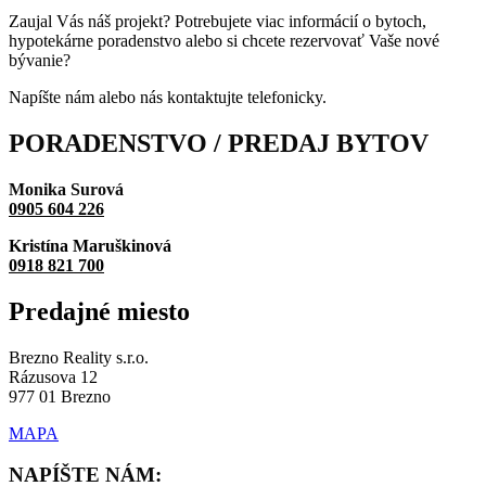
Zaujal Vás náš projekt? Potrebujete viac informácií o bytoch,
hypotekárne poradenstvo alebo si chcete rezervovať Vaše nové
bývanie?
Napíšte nám alebo nás kontaktujte telefonicky.
PORADENSTVO / PREDAJ
BYTOV
Monika Surová
0905 604 226
Kristína Maruškinová
0918 821 700
Predajné
miesto
Brezno Reality s.r.o.
Rázusova 12
977 01 Brezno
MAPA
NAPÍŠTE NÁM: