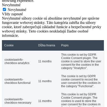
browsing experience.
Nevyhnutné
Nevyhnutné
Vždy zapnuté
Nevyhnutné súbory cookie sú absolútne nevyhnutné pre správne
fungovanie webovej stránky. Táto kategória zahŕňa iba súbory
cookie, ktoré zabezpečujú základné funkcie a bezpečnostné prvky
webovej stránky. Tieto cookies neukladajú žiadne osobné
informácie.
Cookie
Dĺžka trvania
Popis
This cookie is set by GDPR
Cookie Consent plugin. The
cookielawinfo-
11 months
cookie is used to store the user
checkbox-analytics
consent for the cookies in the
category "Analytics".
The cookie is set by GDPR
cookielawinfo-
cookie consent to record the
11 months
checkbox-functional
user consent for the cookies in
the category "Functional".
This cookie is set by GDPR
Cookie Consent plugin. The
cookielawinfo-
11 months
cookies is used to store the
checkbox-necessary
user consent for the cookies in