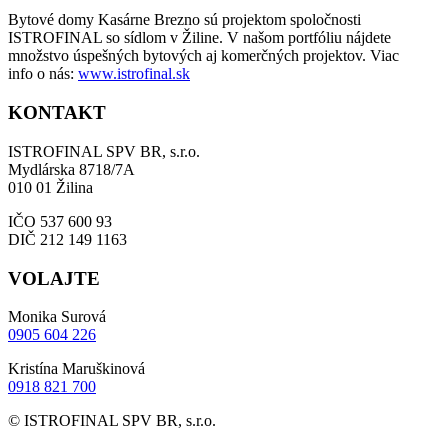
Bytové domy Kasárne Brezno sú projektom spoločnosti
ISTROFINAL so sídlom v Žiline. V našom portfóliu nájdete
množstvo úspešných bytových aj komerčných projektov. Viac
info o nás:
www.istrofinal.sk
KONTAKT
ISTROFINAL SPV BR, s.r.o.
Mydlárska 8718/7A
010 01 Žilina
IČO 537 600 93
DIČ 212 149 1163
VOLAJTE
Monika Surová
0905 604 226
Kristína Maruškinová
0918 821 700
© ISTROFINAL SPV BR, s.r.o.