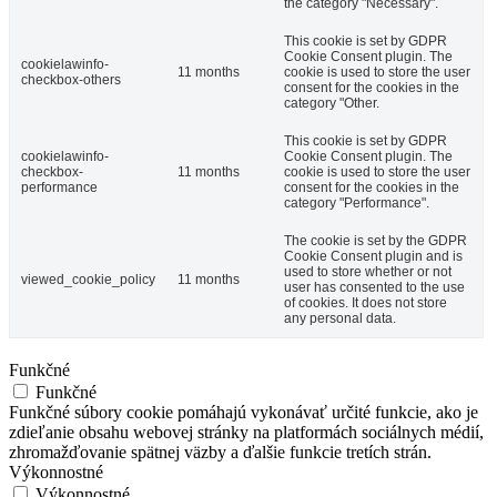
the category "Necessary".
This cookie is set by GDPR
Cookie Consent plugin. The
cookielawinfo-
11 months
cookie is used to store the user
checkbox-others
consent for the cookies in the
category "Other.
This cookie is set by GDPR
cookielawinfo-
Cookie Consent plugin. The
checkbox-
11 months
cookie is used to store the user
performance
consent for the cookies in the
category "Performance".
The cookie is set by the GDPR
Cookie Consent plugin and is
used to store whether or not
viewed_cookie_policy
11 months
user has consented to the use
of cookies. It does not store
any personal data.
Funkčné
Funkčné
Funkčné súbory cookie pomáhajú vykonávať určité funkcie, ako je
zdieľanie obsahu webovej stránky na platformách sociálnych médií,
zhromažďovanie spätnej väzby a ďalšie funkcie tretích strán.
Výkonnostné
Výkonnostné