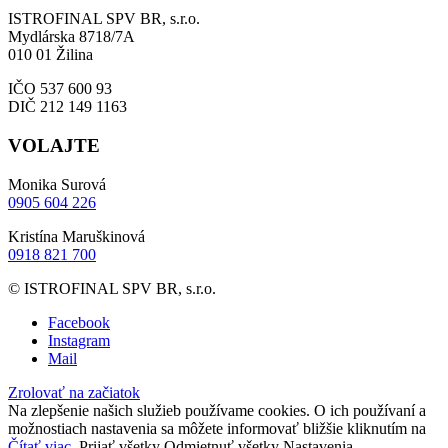
ISTROFINAL SPV BR, s.r.o.
Mydlárska 8718/7A
010 01 Žilina
IČO 537 600 93
DIČ 212 149 1163
VOLAJTE
Monika Surová
0905 604 226
Kristína Maruškinová
0918 821 700
© ISTROFINAL SPV BR, s.r.o.
Facebook
Instagram
Mail
Zrolovať na začiatok
Na zlepšenie našich služieb používame cookies. O ich používaní a
možnostiach nastavenia sa môžete informovať bližšie kliknutím na
Čítať viac
.
Prijať všetky
Odmietnuť všetky
Nastavenia