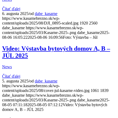
Čítať ďalej
6. augusta 2025
/
od
dabe_kasarne
https://www.kasarnebrezno.sk/wp-
content/uploads/2025/08/DJI_0895-scaled.jpg
1920
2560
dabe_kasarne
https://www.kasarnebrezno.sk/wp-
content/uploads/2025/03/Kasarne-2025-.png
dabe_kasarne
2025-
08-06 16:05:22
2025-08-06 16:09:56
Foto: Výstavba – Júl
Video: Výstavba bytových domov A, B –
JÚL 2025
News
Čítať ďalej
5. augusta 2025
/
od
dabe_kasarne
https://www.kasarnebrezno.sk/wp-
content/uploads/2025/08/cover-jul-kasarne-video.jpg
1061
1839
dabe_kasarne
https://www.kasarnebrezno.sk/wp-
content/uploads/2025/03/Kasarne-2025-.png
dabe_kasarne
2025-
08-05 07:11:18
2025-08-05 07:12:12
Video: Výstavba bytových
domov A, B – JÚL 2025