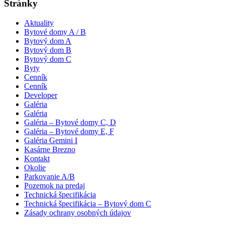
Stránky
Aktuality
Bytové domy A / B
Bytový dom A
Bytový dom B
Bytový dom C
Byty
Cenník
Cenník
Developer
Galéria
Galéria
Galéria – Bytové domy C, D
Galéria – Bytové domy E, F
Galéria Gemini I
Kasárne Brezno
Kontakt
Okolie
Parkovanie A/B
Pozemok na predaj
Technická špecifikácia
Technická špecifikácia – Bytový dom C
Zásady ochrany osobných údajov