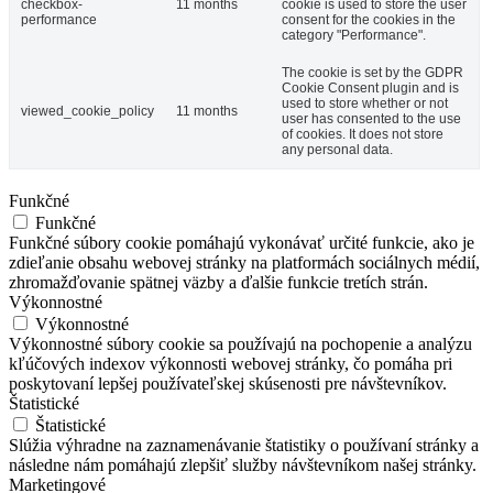
checkbox-
11 months
cookie is used to store the user
performance
consent for the cookies in the
category "Performance".
The cookie is set by the GDPR
Cookie Consent plugin and is
used to store whether or not
viewed_cookie_policy
11 months
user has consented to the use
of cookies. It does not store
any personal data.
Funkčné
Funkčné
Funkčné súbory cookie pomáhajú vykonávať určité funkcie, ako je
zdieľanie obsahu webovej stránky na platformách sociálnych médií,
zhromažďovanie spätnej väzby a ďalšie funkcie tretích strán.
Výkonnostné
Výkonnostné
Výkonnostné súbory cookie sa používajú na pochopenie a analýzu
kľúčových indexov výkonnosti webovej stránky, čo pomáha pri
poskytovaní lepšej používateľskej skúsenosti pre návštevníkov.
Štatistické
Štatistické
Slúžia výhradne na zaznamenávanie štatistiky o používaní stránky a
následne nám pomáhajú zlepšiť služby návštevníkom našej stránky.
Marketingové