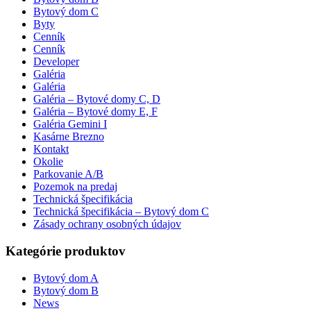
Bytový dom C
Byty
Cenník
Cenník
Developer
Galéria
Galéria
Galéria – Bytové domy C, D
Galéria – Bytové domy E, F
Galéria Gemini I
Kasárne Brezno
Kontakt
Okolie
Parkovanie A/B
Pozemok na predaj
Technická špecifikácia
Technická špecifikácia – Bytový dom C
Zásady ochrany osobných údajov
Kategórie produktov
Bytový dom A
Bytový dom B
News