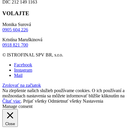
DIČ 212 149 1163
VOLAJTE
Monika Surová
0905 604 226
Kristína Maruškinová
0918 821 700
© ISTROFINAL SPV BR, s.r.o.
Facebook
Instagram
Mail
Zrolovať na začiatok
Na zlepšenie našich služieb používame cookies. O ich používaní a
možnostiach nastavenia sa môžete informovať bližšie kliknutím na
Čítať viac
.
Prijať všetky
Odmietnuť všetky
Nastavenia
Manage consent
Close