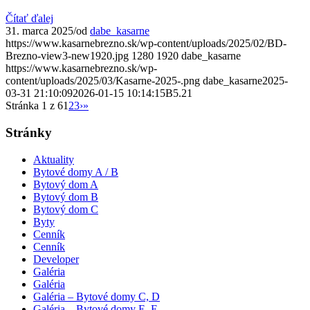
Čítať ďalej
31. marca 2025
/
od
dabe_kasarne
https://www.kasarnebrezno.sk/wp-content/uploads/2025/02/BD-
Brezno-view3-new1920.jpg
1280
1920
dabe_kasarne
https://www.kasarnebrezno.sk/wp-
content/uploads/2025/03/Kasarne-2025-.png
dabe_kasarne
2025-
03-31 21:10:09
2026-01-15 10:14:15
B5.21
Stránka 1 z 6
1
2
3
›
»
Stránky
Aktuality
Bytové domy A / B
Bytový dom A
Bytový dom B
Bytový dom C
Byty
Cenník
Cenník
Developer
Galéria
Galéria
Galéria – Bytové domy C, D
Galéria – Bytové domy E, F