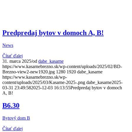
Predpredaj bytov v domoch A, B!
News
Čítať ďalej
31. marca 2025
/
od
dabe_kasarne
https://www.kasarnebrezno.sk/wp-content/uploads/2025/02/BD-
Brezno-view2-new1920.jpg
1280
1920
dabe_kasarne
https://www.kasarnebrezno.sk/wp-
content/uploads/2025/03/Kasarne-2025-.png
dabe_kasarne
2025-
03-31 23:49:58
2025-12-03 16:13:55
Predpredaj bytov v domoch
A, B!
B6.30
Bytový dom B
Čítať ďalej