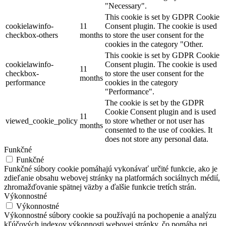
"Necessary".
This cookie is set by GDPR Cookie
cookielawinfo-
11
Consent plugin. The cookie is used
checkbox-others
months
to store the user consent for the
cookies in the category "Other.
This cookie is set by GDPR Cookie
cookielawinfo-
Consent plugin. The cookie is used
11
checkbox-
to store the user consent for the
months
performance
cookies in the category
"Performance".
The cookie is set by the GDPR
Cookie Consent plugin and is used
11
viewed_cookie_policy
to store whether or not user has
months
consented to the use of cookies. It
does not store any personal data.
Funkčné
Funkčné
Funkčné súbory cookie pomáhajú vykonávať určité funkcie, ako je
zdieľanie obsahu webovej stránky na platformách sociálnych médií,
zhromažďovanie spätnej väzby a ďalšie funkcie tretích strán.
Výkonnostné
Výkonnostné
Výkonnostné súbory cookie sa používajú na pochopenie a analýzu
kľúčových indexov výkonnosti webovej stránky, čo pomáha pri