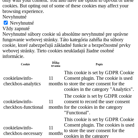
only with your consent. You also have the option to opt-out of these
cookies. But opting out of some of these cookies may affect your
browsing experience.
Nevyhnutné
Nevyhnutné
Vždy zapnuté
Nevyhnutné súbory cookie sú absolútne nevyhnutné pre správne
fungovanie webovej stránky. Táto kategória zahŕňa iba súbory
cookie, ktoré zabezpečujú základné funkcie a bezpečnostné prvky
webovej stránky. Tieto cookies neukladajú žiadne osobné
informácie.
Dĺžka
Cookie
Popis
trvania
This cookie is set by GDPR Cookie
cookielawinfo-
11
Consent plugin. The cookie is used
checkbox-analytics
months
to store the user consent for the
cookies in the category "Analytics".
The cookie is set by GDPR cookie
cookielawinfo-
11
consent to record the user consent
checkbox-functional
months
for the cookies in the category
"Functional".
This cookie is set by GDPR Cookie
Consent plugin. The cookies is used
cookielawinfo-
11
to store the user consent for the
checkbox-necessary
months
cookies in the category