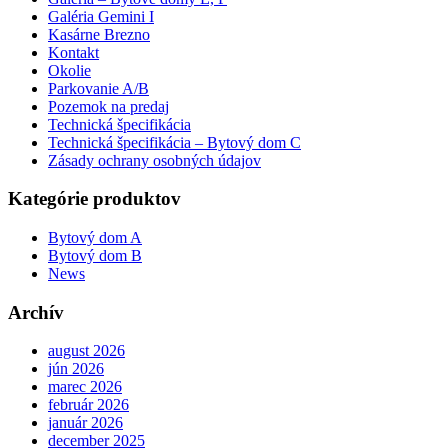
Galéria Gemini I
Kasárne Brezno
Kontakt
Okolie
Parkovanie A/B
Pozemok na predaj
Technická špecifikácia
Technická špecifikácia – Bytový dom C
Zásady ochrany osobných údajov
Kategórie produktov
Bytový dom A
Bytový dom B
News
Archív
august 2026
jún 2026
marec 2026
február 2026
január 2026
december 2025